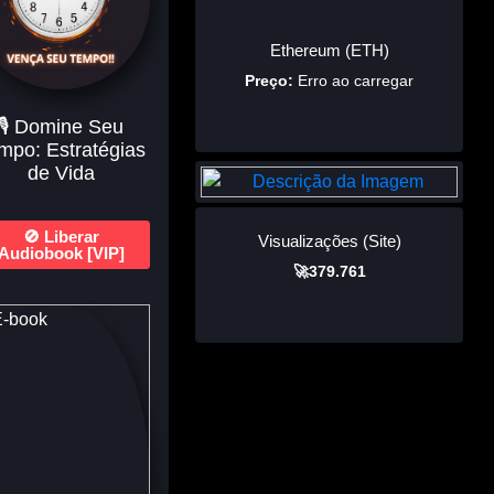
Ethereum (ETH)
Preço:
Erro ao carregar
🎙️ Domine Seu
mpo: Estratégias
de Vida
🚫 Liberar
Visualizações (Site)
Audiobook [VIP]
🚀379.761