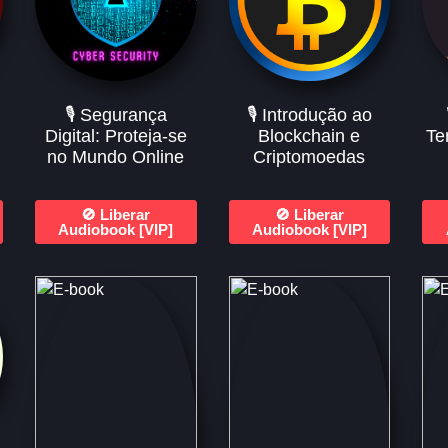
🎙️ Segurança
🎙️ Introdução ao
Digital: Proteja-se
Blockchain e
Te
no Mundo Online
Criptomoedas
🚫 Liberar
🚫 Liberar
Audiobook [VIP]
Audiobook [VIP]