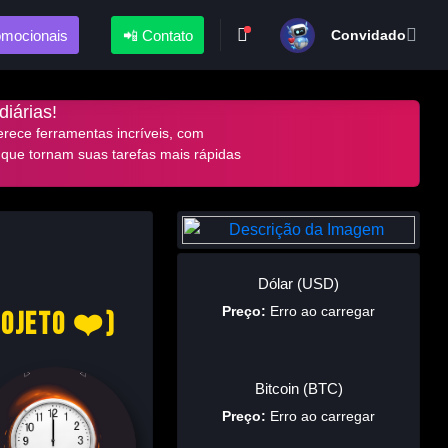
omocionais
📲 Contato
Convidado
diárias!
rece ferramentas incríveis, com
 que tornam suas tarefas mais rápidas
Dólar (USD)
Preço:
Erro ao carregar
rojeto ❤️)
Bitcoin (BTC)
Preço:
Erro ao carregar