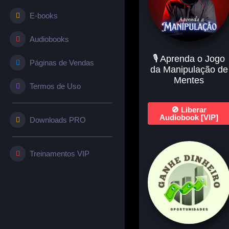
E-books
Audiobooks
🎙️ Aprenda o Jogo
Páginas de Vendas
da Manipulação de
Mentes
Termos de Uso
🚫 Liberar
Audiobook [VIP]
Downloads PRO
Treinamentos VIP