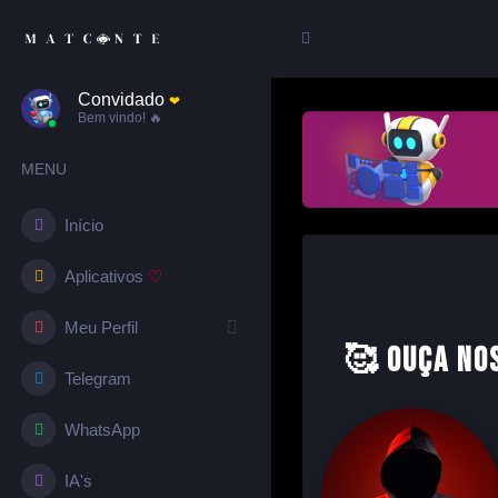
Convidado
❤︎
Bem vindo! 🔥
MENU
Início
Aplicativos
♡
Meu Perfil
🥰 Ouça No
Telegram
WhatsApp
IA's