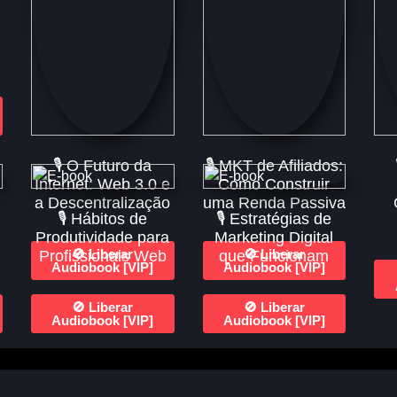
🎙️ O Futuro da
🎙️ MKT de Afiliados:
Internet: Web 3.0 e
Como Construir
a Descentralização
uma Renda Passiva
🎙️ Hábitos de
🎙️ Estratégias de
Produtividade para
Marketing Digital
🚫 Liberar
🚫 Liberar
Profissionais Web
que Funcionam
Audiobook [VIP]
Audiobook [VIP]
🚫 Liberar
🚫 Liberar
Audiobook [VIP]
Audiobook [VIP]