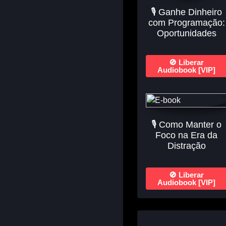
🎙️ Ganhe Dinheiro
com Programação:
Oportunidades
🚫 Liberar
Audiobook [VIP]
🎙️ Como Manter o
Foco na Era da
Distração
🚫 Liberar
Audiobook [VIP]