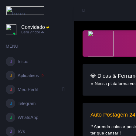
Convidado
❤︎
Bem vindo! 🔥
MENU
Início
💎 Dicas & Ferram
Aplicativos
♡
⭐ Nessa plataforma você
Meu Perfil
Telegram
Auto Postagem 24h
WhatsApp
? Aprenda colocar post
IA's
ter que cansar!!