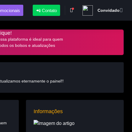
omocionais
📲 Contato
Convidado
lique!
ossa plataforma é ideal para quem
odos os bolsos e atualizações
atualizamos eternamente o painel!!
Informações
 sem